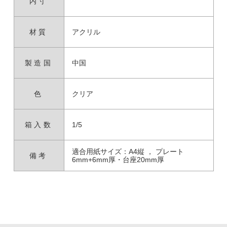
内寸
材質
アクリル
製造国
中国
色
クリア
箱入数
1/5
適合用紙サイズ：A4縦 ， プレート
備考
6mm+6mm厚・台座20mm厚