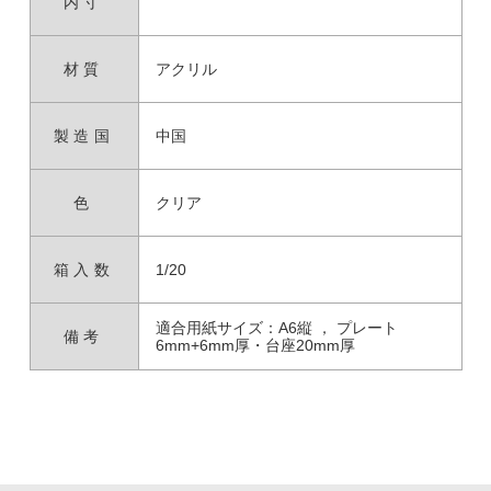
内寸
材質
アクリル
製造国
中国
色
クリア
箱入数
1/20
適合用紙サイズ：A6縦 ， プレート
備考
6mm+6mm厚・台座20mm厚