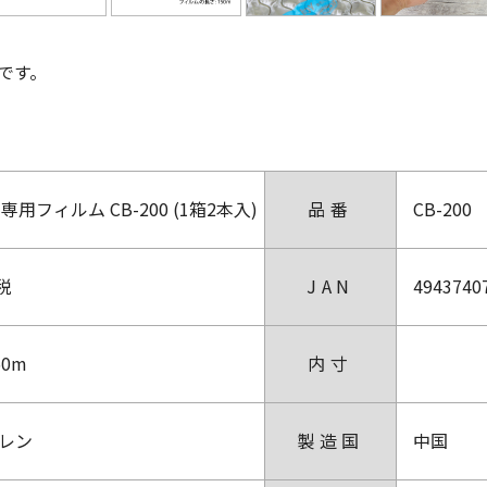
です。
用フィルム CB-200 (1箱2本入)
品番
CB-200
費税
JAN
4943740
50m
内寸
レン
製造国
中国