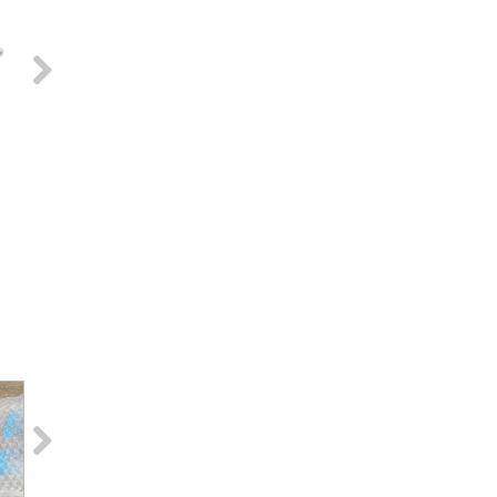
Next
Next