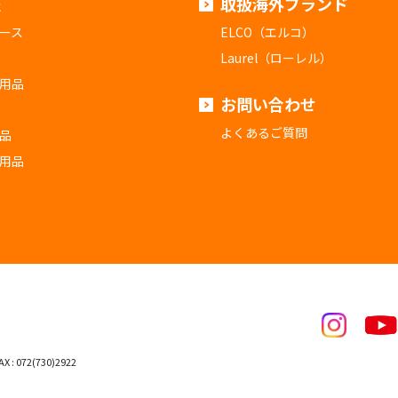
報
取扱海外ブランド
ース
ELCO（エルコ）
Laurel（ローレル）
用品
お問い合わせ
よくあるご質問
品
用品
X : 072(730)2922