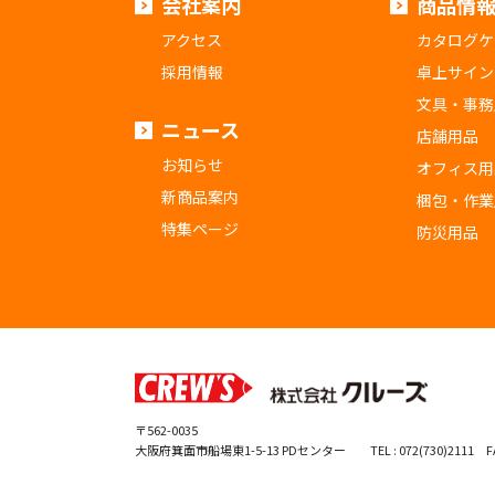
会社案内
商品情
アクセス
カタログケ
採用情報
卓上サイン
文具・事務
ニュース
店舗用品
お知らせ
オフィス用
新商品案内
梱包・作業
特集ページ
防災用品
〒562-0035
大阪府箕面市船場東1-5-13 PDセンター
TEL : 072(730)2111 FA