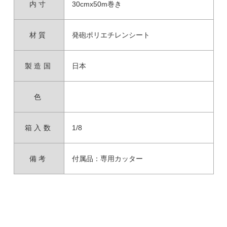
内寸
30cmx50m巻き
材質
発砲ポリエチレンシート
製造国
日本
色
箱入数
1/8
備考
付属品：専用カッター