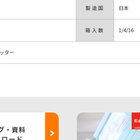
製造国
日本
箱入数
1/4/16
ッター