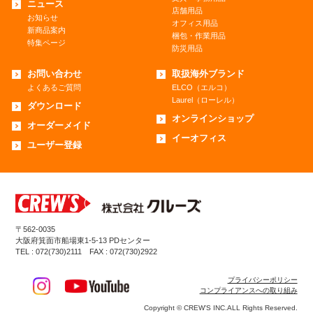
ニュース
店舗用品
お知らせ
オフィス用品
新商品案内
梱包・作業用品
特集ページ
防災用品
お問い合わせ
取扱海外ブランド
よくあるご質問
ELCO（エルコ）
Laurel（ローレル）
ダウンロード
オンラインショップ
オーダーメイド
イーオフィス
ユーザー登録
〒562-0035
大阪府箕面市船場東1-5-13 PDセンター
TEL : 072(730)2111 FAX : 072(730)2922
プライバシーポリシー
コンプライアンスへの取り組み
Copyright © CREW’S INC.ALL Rights Reserved.