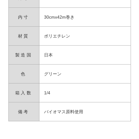
内寸
30cmx42m巻き
材質
ポリエチレン
製造国
日本
色
グリーン
箱入数
1/4
備考
バイオマス原料使用