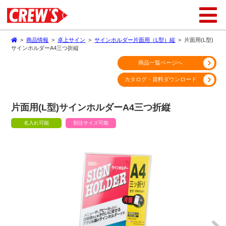
>
商品情報
>
卓上サイン
>
サインホルダー片面用（L型）縦
>
片面用(L型)
サインホルダーA4三つ折縦
商品一覧ページへ
カタログ・資料ダウンロード
片面用(L型)サインホルダーA4三つ折縦
名入れ可能
別注サイズ可能