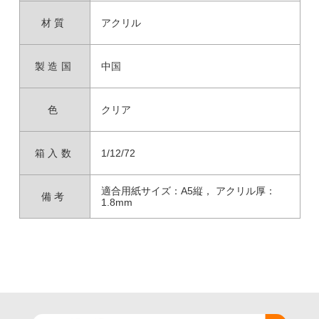
材質
アクリル
製造国
中国
色
クリア
箱入数
1/12/72
適合用紙サイズ：A5縦， アクリル厚：
備考
1.8mm