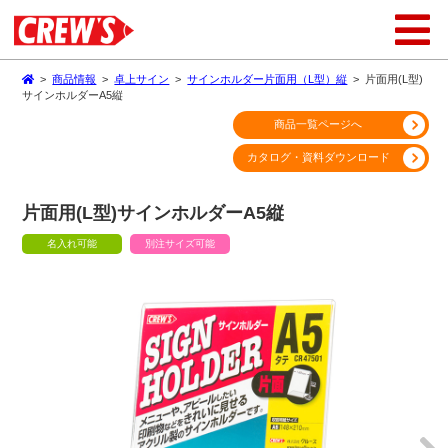
>
商品情報
>
卓上サイン
>
サインホルダー片面用（L型）縦
>
片面用(L型)
サインホルダーA5縦
商品一覧ページへ
カタログ・資料ダウンロード
片面用(L型)サインホルダーA5縦
名入れ可能
別注サイズ可能