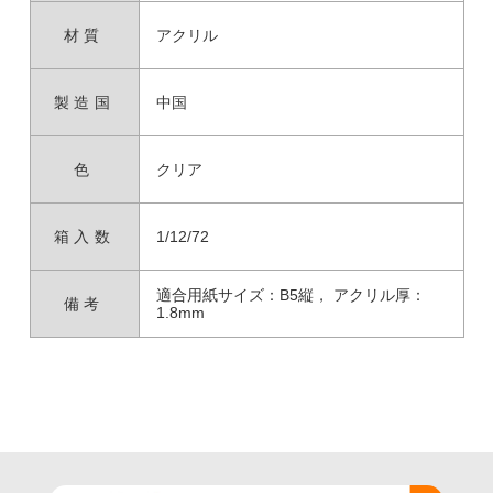
材質
アクリル
製造国
中国
色
クリア
箱入数
1/12/72
適合用紙サイズ：B5縦， アクリル厚：
備考
1.8mm