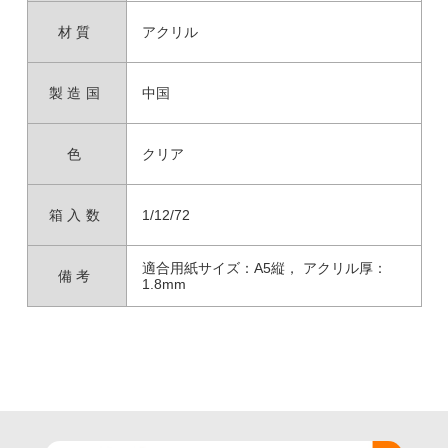
材質
アクリル
製造国
中国
色
クリア
箱入数
1/12/72
適合用紙サイズ：A5縦， アクリル厚：
備考
1.8mm