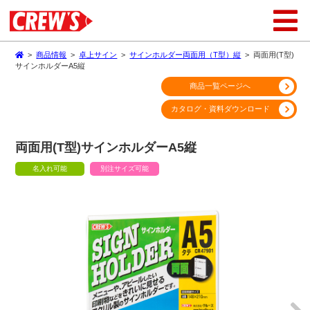
>
商品情報
>
卓上サイン
>
サインホルダー両面用（T型）縦
>
両面用(T型)
サインホルダーA5縦
商品一覧ページへ
カタログ・資料ダウンロード
両面用(T型)サインホルダーA5縦
名入れ可能
別注サイズ可能