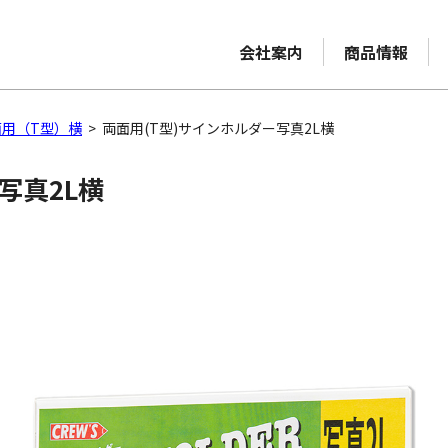
会社案内
商品情報
用（T型）横
>
両面用(T型)サインホルダー写真2L横
ー写真2L横