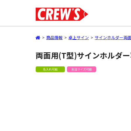
>
商品情報
>
卓上サイン
>
サインホルダー両面
両面用(T型)サインホルダ
名入れ可能
別注サイズ可能