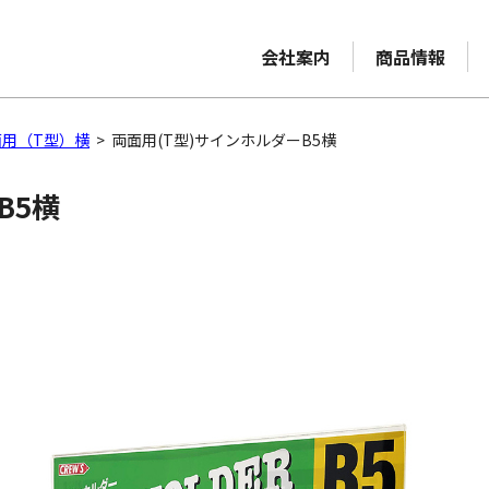
会社案内
商品情報
用（T型）横
>
両面用(T型)サインホルダーB5横
B5横