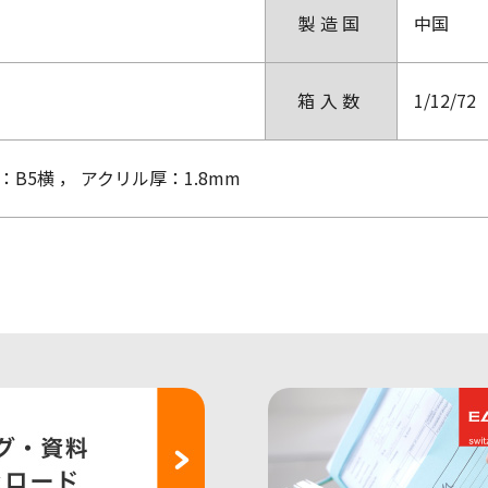
製造国
中国
箱入数
1/12/72
B5横 ， アクリル厚：1.8mm