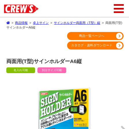
>
商品情報
>
卓上サイン
>
サインホルダー両面用（T型）縦
>
両面用(T型)
サインホルダーA6縦
商品一覧ページへ
カタログ・資料ダウンロード
両面用(T型)サインホルダーA6縦
名入れ可能
別注サイズ可能