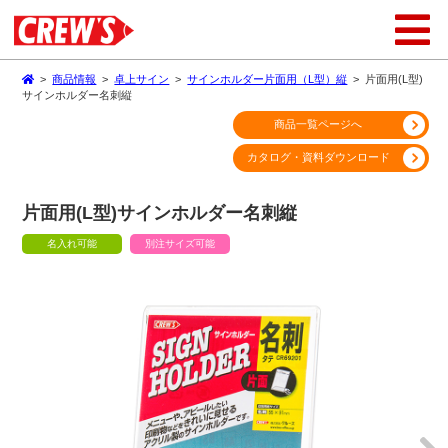
>
商品情報
>
卓上サイン
>
サインホルダー片面用（L型）縦
>
片面用(L型)
サインホルダー名刺縦
商品一覧ページへ
カタログ・資料ダウンロード
片面用(L型)サインホルダー名刺縦
名入れ可能
別注サイズ可能