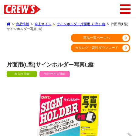
>
商品情報
>
卓上サイン
>
サインホルダー片面用（L型）縦
>
片面用(L型)
サインホルダー写真L縦
商品一覧ページへ
カタログ・資料ダウンロード
片面用(L型)サインホルダー写真L縦
名入れ可能
別注サイズ可能