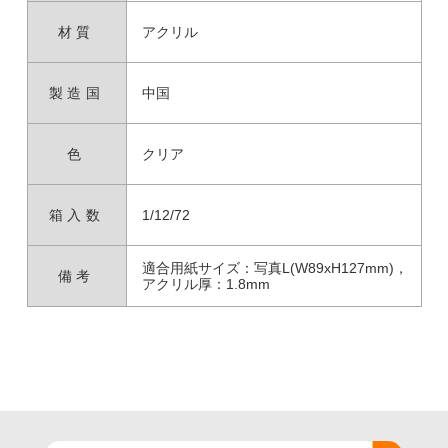
材質
アクリル
製造国
中国
色
クリア
箱入数
1/12/72
適合用紙サイズ：写真L(W89xH127mm)，
備考
アクリル厚：1.8mm