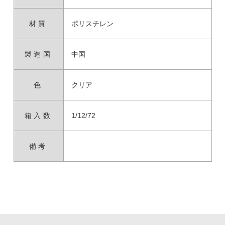
材質
ポリスチレン
製造国
中国
色
クリア
箱入数
1/12/72
備考