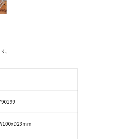
ます。
790199
W100xD23mm