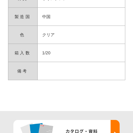
製造国
中国
色
クリア
箱入数
1/20
備考