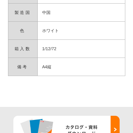
製造国
中国
色
ホワイト
箱入数
1/12/72
備考
A4縦