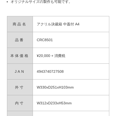
オリジナルサイズの製作も可能です。
商品名
アクリル決裁箱 中蓋付 A4
品番
CRC8501
本体価格
¥20,000 + 消費税
JAN
4943740727508
外寸
W330xD251xH103mm
内寸
W312xD233xH53mm