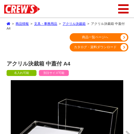
>
商品情報
>
文具・事務用品
>
アクリル決裁箱
>
アクリル決裁箱 中蓋付
A4
商品一覧ページへ
カタログ・資料ダウンロード
アクリル決裁箱 中蓋付 A4
名入れ可能
別注サイズ可能