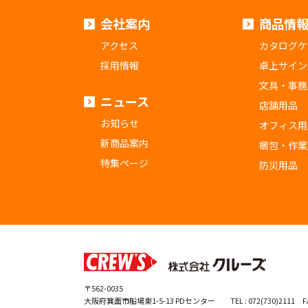
会社案内
商品情
アクセス
カタログケ
採用情報
卓上サイン
文具・事務
ニュース
店舗用品
お知らせ
オフィス用
新商品案内
梱包・作業
特集ページ
防災用品
〒562-0035
大阪府箕面市船場東1-5-13 PDセンター
TEL : 072(730)2111 FA