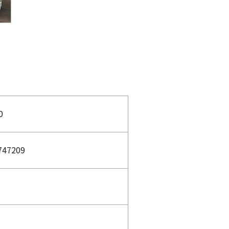
0
747209