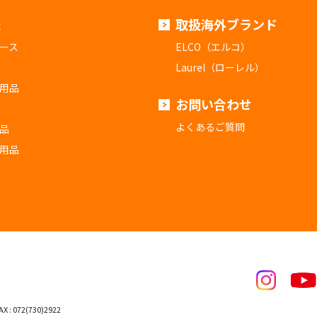
報
取扱海外ブランド
ース
ELCO（エルコ）
Laurel（ローレル）
用品
お問い合わせ
よくあるご質問
品
用品
X : 072(730)2922