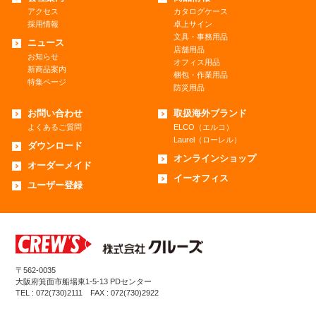
アクセス
カタログケース
採用情報
卓上サイン
文具・事務用品
ニュース
店舗用品
お知らせ
オフィス用品
新商品案内
梱包・作業用品
特集ページ
防災用品
お問い合わせ
取扱海外ブランド
よくあるご質問
ELCO（エルコ）
Laurel（ローレル）
ダウンロード
オンラインショップ
オーダーメイド
イーオフィス
ユーザー登録
〒562-0035
大阪府箕面市船場東1-5-13 PDセンター
TEL : 072(730)2111 FAX : 072(730)2922