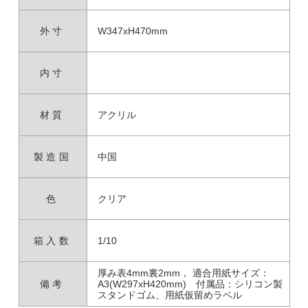
外寸
W347xH470mm
内寸
材質
アクリル
製造国
中国
色
クリア
箱入数
1/10
厚み表4mm裏2mm， 適合用紙サイズ：
備考
A3(W297xH420mm) 付属品：シリコン製
スタンドゴム、用紙仮留めラベル