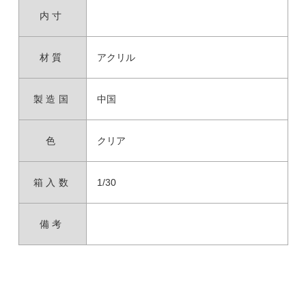
内寸
材質
アクリル
製造国
中国
色
クリア
箱入数
1/30
備考