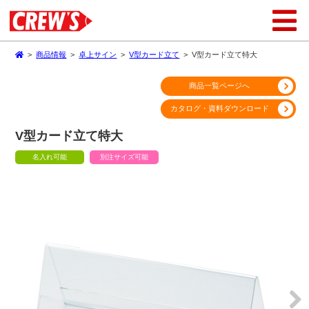
>
商品情報
>
卓上サイン
>
V型カード立て
>
V型カード立て特大
商品一覧ページへ
カタログ・資料ダウンロード
V型カード立て特大
名入れ可能
別注サイズ可能