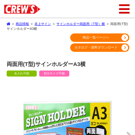
>
商品情報
>
卓上サイン
>
サインホルダー両面用（T型）横
>
両面用(T型)
サインホルダーA3横
商品一覧ページへ
カタログ・資料ダウンロード
両面用(T型)サインホルダーA3横
名入れ可能
別注サイズ可能