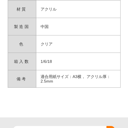
材質
アクリル
製造国
中国
色
クリア
箱入数
1/6/18
適合用紙サイズ：A3横， アクリル厚：
備考
2.5mm