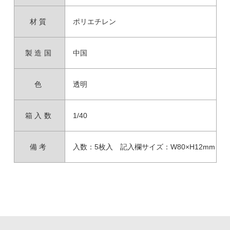
材質
ポリエチレン
製造国
中国
色
透明
箱入数
1/40
備考
入数：5枚入 記入欄サイズ：W80×H12mm