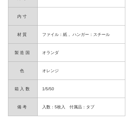
内寸
材質
ファイル：紙， ハンガー：スチール
製造国
オランダ
色
オレンジ
箱入数
1/5/50
備考
入数：5枚入 付属品：タブ