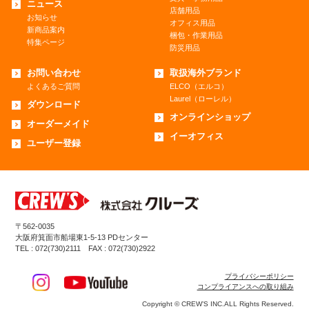
ニュース
店舗用品
お知らせ
オフィス用品
新商品案内
梱包・作業用品
特集ページ
防災用品
お問い合わせ
取扱海外ブランド
よくあるご質問
ELCO（エルコ）
Laurel（ローレル）
ダウンロード
オンラインショップ
オーダーメイド
イーオフィス
ユーザー登録
〒562-0035
大阪府箕面市船場東1-5-13 PDセンター
TEL : 072(730)2111 FAX : 072(730)2922
プライバシーポリシー
コンプライアンスへの取り組み
Copyright © CREW’S INC.ALL Rights Reserved.