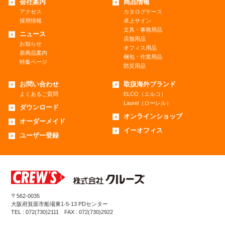
会社案内
商品情報
アクセス
カタログケース
採用情報
卓上サイン
文具・事務用品
ニュース
店舗用品
お知らせ
オフィス用品
新商品案内
梱包・作業用品
特集ページ
防災用品
お問い合わせ
取扱海外ブランド
よくあるご質問
ELCO（エルコ）
Laurel（ローレル）
ダウンロード
オンラインショップ
オーダーメイド
イーオフィス
ユーザー登録
〒562-0035
大阪府箕面市船場東1-5-13 PDセンター
TEL : 072(730)2111 FAX : 072(730)2922