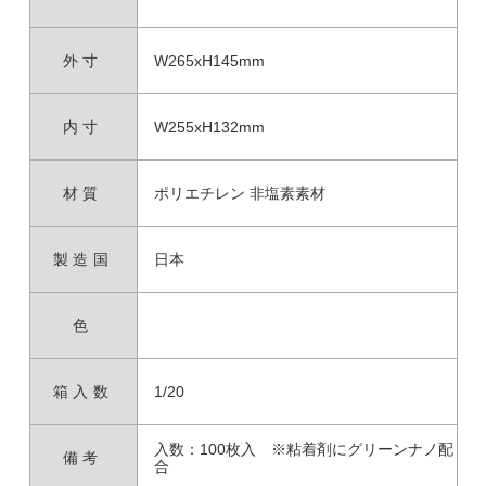
外寸
W265xH145mm
内寸
W255xH132mm
材質
ポリエチレン 非塩素素材
製造国
日本
色
箱入数
1/20
入数：100枚入 ※粘着剤にグリーンナノ配
備考
合