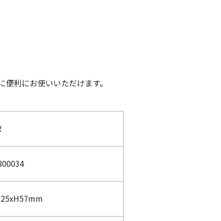
に便利にお使いいただけます。
R
800034
325xH57mm