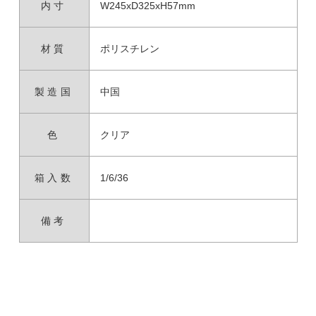
内寸
W245xD325xH57mm
材質
ポリスチレン
製造国
中国
色
クリア
箱入数
1/6/36
備考