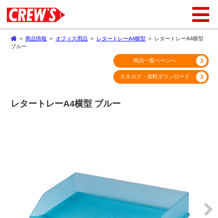
>
商品情報
>
オフィス用品
>
レタートレーA4横型
>
レタートレーA4横型
ブルー
商品一覧ページへ
カタログ・資料ダウンロード
レタートレーA4横型 ブルー