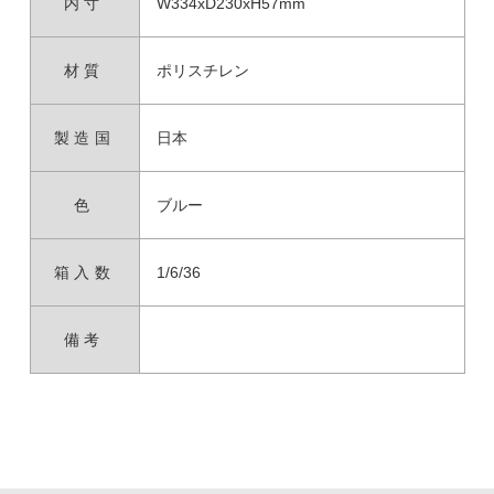
内寸
W334xD230xH57mm
材質
ポリスチレン
製造国
日本
色
ブルー
箱入数
1/6/36
備考