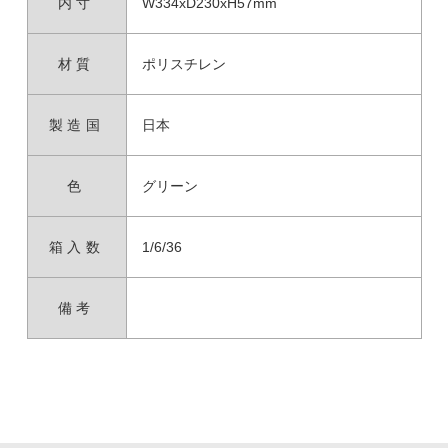
内寸
W334xD230xH57mm
材質
ポリスチレン
製造国
日本
色
グリーン
箱入数
1/6/36
備考