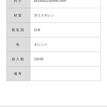
内寸
W334xD230xH57mm
材質
ポリスチレン
製造国
日本
色
オレンジ
箱入数
1/6/36
備考