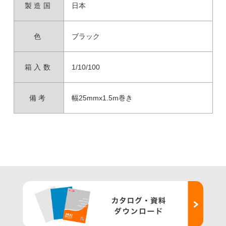
製造国
日本
色
ブラック
箱入数
1/10/100
備考
幅25mmx1.5m巻き