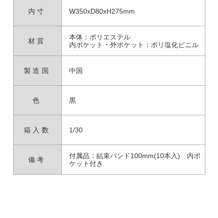
内寸
W350xD80xH275mm
本体：ポリエステル
材質
内ポケット・外ポケット：ポリ塩化ビニル
製造国
中国
色
黒
箱入数
1/30
付属品：結束バンド100mm(10本入) 内ポ
備考
ケット付き