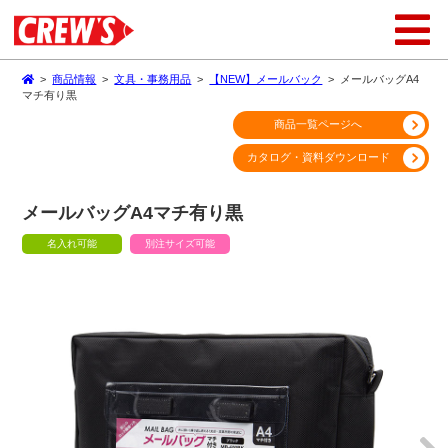
>
商品情報
>
文具・事務用品
>
【NEW】メールバック
>
メールバッグA4
マチ有り黒
商品一覧ページへ
カタログ・資料ダウンロード
メールバッグA4マチ有り黒
名入れ可能
別注サイズ可能