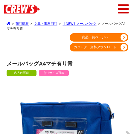
>
商品情報
>
文具・事務用品
>
【NEW】メールバック
>
メールバッグA4
マチ有り青
商品一覧ページへ
カタログ・資料ダウンロード
メールバッグA4マチ有り青
名入れ可能
別注サイズ可能