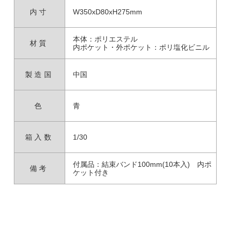
内寸
W350xD80xH275mm
本体：ポリエステル
材質
内ポケット・外ポケット：ポリ塩化ビニル
製造国
中国
色
青
箱入数
1/30
付属品：結束バンド100mm(10本入) 内ポ
備考
ケット付き