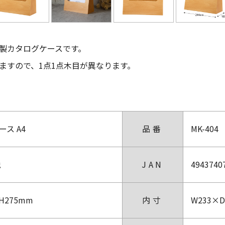
製カタログケースです。
ますので、1点1点木目が異なります。
ス A4
品番
MK-404
税
JAN
4943740
H275mm
内寸
W233×