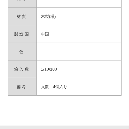
材質
木製(欅)
製造国
中国
色
箱入数
1/10/100
備考
入数：4個入り