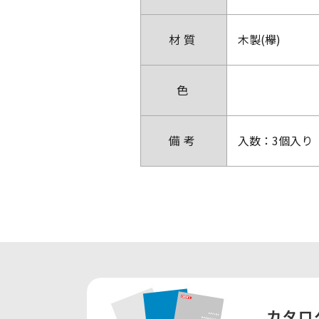
材質
木製(欅)
色
備考
入数：3個入り