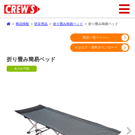
>
商品情報
>
防災用品
>
折り畳み簡易ベッド
>
折り畳み簡易ベッド
商品一覧ページへ
カタログ・資料ダウンロード
折り畳み簡易ベッド
名入れ可能