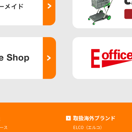
報
取扱海外ブランド
ース
ELCO（エルコ）