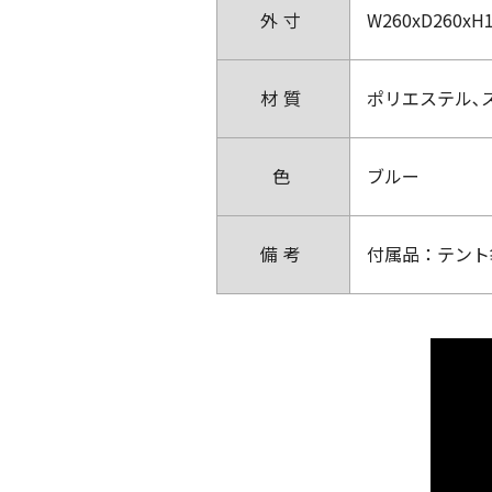
外寸
W260xD260xH
材質
ポリエステル､
色
ブルー
備考
付属品：テント