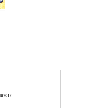
Next
487013