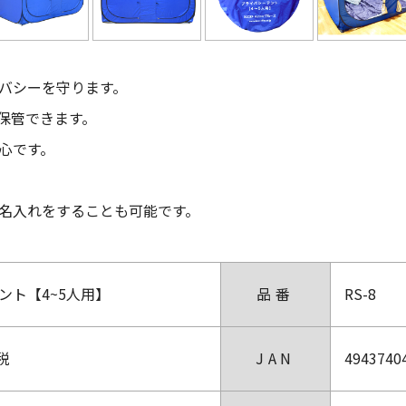
バシーを守ります。
保管できます。
心です。
名入れをすることも可能です。
ント【4~5人用】
品番
RS-8
費税
JAN
4943740