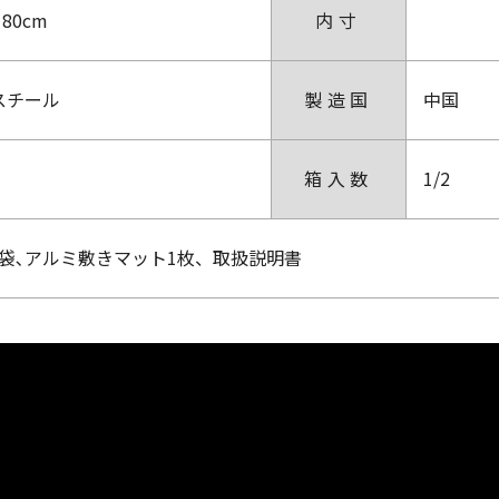
180cm
内寸
スチール
製造国
中国
箱入数
1/2
袋､アルミ敷きマット1枚、取扱説明書