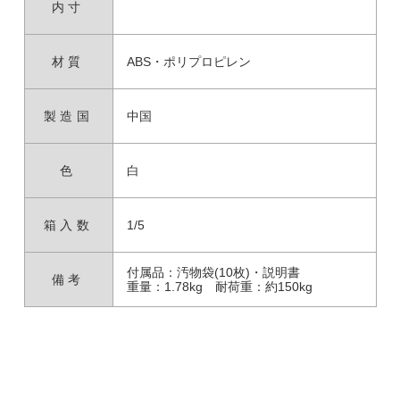
内寸
材質
ABS・ポリプロピレン
製造国
中国
色
白
箱入数
1/5
付属品：汚物袋(10枚)・説明書
備考
重量：1.78kg 耐荷重：約150kg