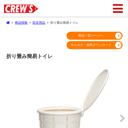
>
商品情報
>
防災用品
>
折り畳み簡易トイレ
商品一覧ページへ
カタログ・資料ダウンロード
折り畳み簡易トイレ
Next