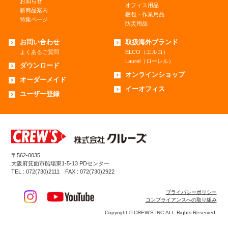
お知らせ
オフィス用品
新商品案内
梱包・作業用品
特集ページ
防災用品
お問い合わせ
取扱海外ブランド
よくあるご質問
ELCO（エルコ）
Laurel（ローレル）
ダウンロード
オンラインショップ
オーダーメイド
イーオフィス
ユーザー登録
〒562-0035
大阪府箕面市船場東1-5-13 PDセンター
TEL : 072(730)2111 FAX : 072(730)2922
プライバシーポリシー
コンプライアンスへの取り組み
Copyright © CREW’S INC.ALL Rights Reserved.