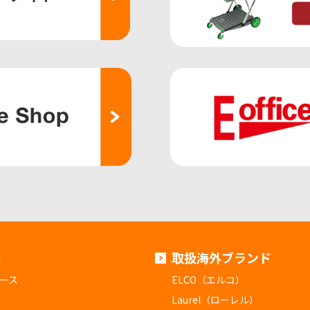
報
取扱海外ブランド
ース
ELCO（エルコ）
Laurel（ローレル）