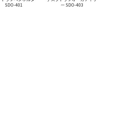
SDO-401
ー SDO-403