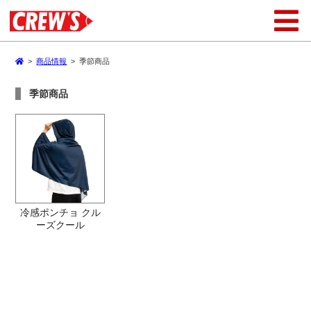
>
商品情報
>
季節商品
季節商品
冷感ポンチョ クル
ーズクール