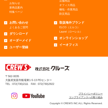
店舗用品
お知らせ
オフィス用品
新商品案内
梱包・作業用品
特集ページ
防災用品
お問い合わせ
取扱海外ブランド
よくあるご質問
ELCO（エルコ）
Laurel（ローレル）
ダウンロード
オンラインショップ
オーダーメイド
イーオフィス
ユーザー登録
〒562-0035
大阪府箕面市船場東1-5-13 PDセンター
TEL : 072(730)2111 FAX : 072(730)2922
プライバシーポリシー
コンプライアンスへの取り組み
Copyright © CREW’S INC.ALL Rights Reserved.