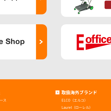
報
取扱海外ブランド
ース
ELCO（エルコ）
Laurel（ローレル）