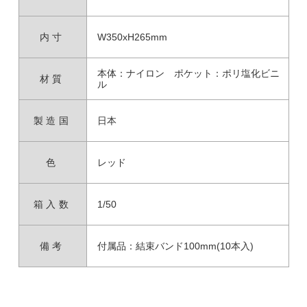
内寸
W350xH265mm
本体：ナイロン ポケット：ポリ塩化ビニ
材質
ル
製造国
日本
色
レッド
箱入数
1/50
備考
付属品：結束バンド100mm(10本入)