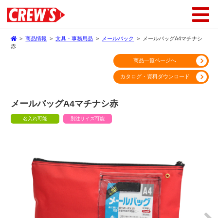
>
商品情報
>
文具・事務用品
>
メールバック
>
メールバッグA4マチナシ
赤
商品一覧ページへ
カタログ・資料ダウンロード
メールバッグA4マチナシ赤
名入れ可能
別注サイズ可能