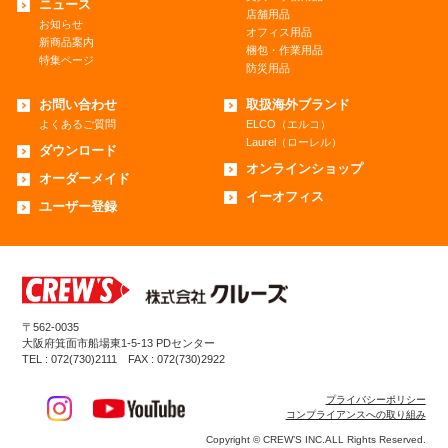
ニュース
店舗用品
お知らせ
オフィス用品
新商品案内
梱包・作業用品
特集ページ
防災用品
お問い合わせ
取扱海外ブランド
よくあるご質問
ELCO（エルコ）
Laurel（ローレル）
ダウンロード
オンラインショップ
オーダーメイド
イーオフィス
ユーザー登録
〒562-0035
大阪府箕面市船場東1-5-13 PDセンター
TEL : 072(730)2111 FAX : 072(730)2922
プライバシーポリシー
コンプライアンスへの取り組み
Copyright © CREW’S INC.ALL Rights Reserved.