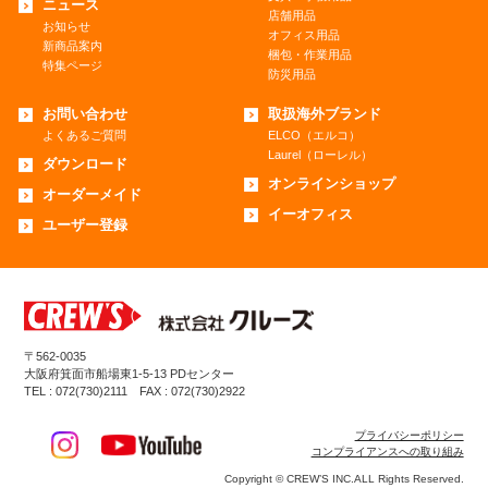
ニュース
店舗用品
お知らせ
オフィス用品
新商品案内
梱包・作業用品
特集ページ
防災用品
お問い合わせ
取扱海外ブランド
よくあるご質問
ELCO（エルコ）
Laurel（ローレル）
ダウンロード
オンラインショップ
オーダーメイド
イーオフィス
ユーザー登録
〒562-0035
大阪府箕面市船場東1-5-13 PDセンター
TEL : 072(730)2111 FAX : 072(730)2922
プライバシーポリシー
コンプライアンスへの取り組み
Copyright © CREW’S INC.ALL Rights Reserved.