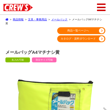
>
商品情報
>
文具・事務用品
>
メールバック
>
メールバッグA4マチナシ
黄
商品一覧ページへ
カタログ・資料ダウンロード
メールバッグA4マチナシ黄
名入れ可能
別注サイズ可能