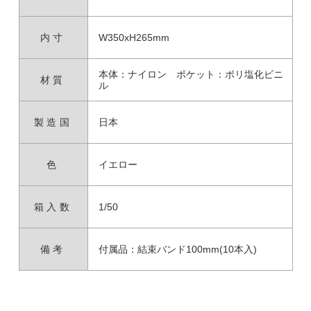
内寸
W350xH265mm
本体：ナイロン ポケット：ポリ塩化ビニ
材質
ル
製造国
日本
色
イエロー
箱入数
1/50
備考
付属品：結束バンド100mm(10本入)