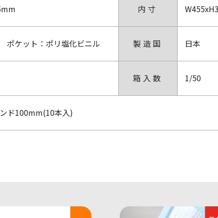
H5mm
内寸
W455xH
 ポケット：ポリ塩化ビニル
製造国
日本
箱入数
1/50
ド100mm(10本入)