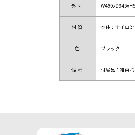
外寸
W460xD345x
材質
本体：ナイロン
色
ブラック
備考
付属品：結束バン