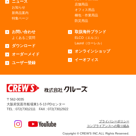
ニュース
店舗用品
お知らせ
オフィス用品
新商品案内
梱包・作業用品
特集ページ
防災用品
お問い合わせ
取扱海外ブランド
よくあるご質問
ELCO（エルコ）
Laurel（ローレル）
ダウンロード
オンラインショップ
オーダーメイド
イーオフィス
ユーザー登録
〒562-0035
大阪府箕面市船場東1-5-13 PDセンター
TEL : 072(730)2111 FAX : 072(730)2922
プライバシーポリシー
コンプライアンスへの取り組み
Copyright © CREW’S INC.ALL Rights Reserved.