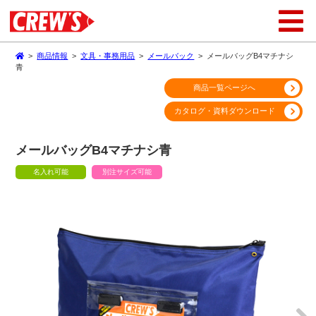
>
商品情報
>
文具・事務用品
>
メールバック
>
メールバッグB4マチナシ
青
商品一覧ページへ
カタログ・資料ダウンロード
メールバッグB4マチナシ青
名入れ可能
別注サイズ可能