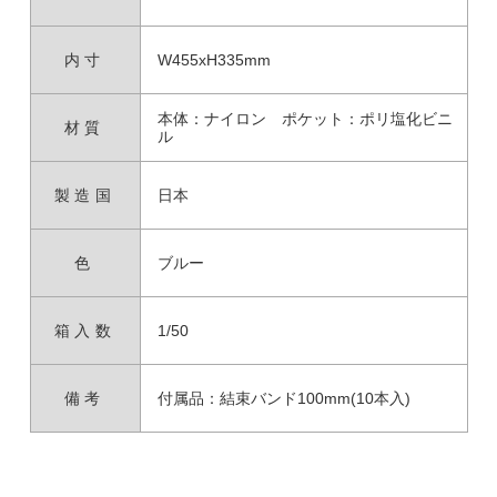
内寸
W455xH335mm
本体：ナイロン ポケット：ポリ塩化ビニ
材質
ル
製造国
日本
色
ブルー
箱入数
1/50
備考
付属品：結束バンド100mm(10本入)